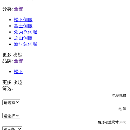
分类:
全部
松下伺服
富士伺服
众为兴伺服
之山伺服
新时达伺服
更多
收起
品牌:
全部
松下
更多
收起
筛选:
电源规格
电 源
角形法兰尺寸(mm)