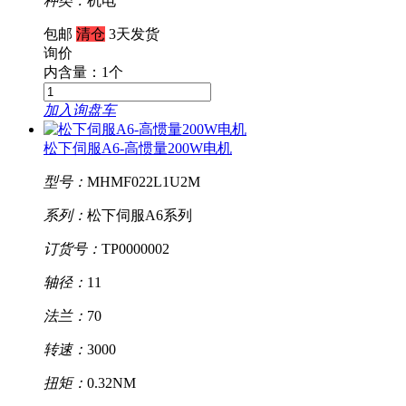
种类：
机电
包邮
清仓
3天发货
询价
内含量：1个
加入询盘车
松下伺服A6-高惯量200W电机
型号：
MHMF022L1U2M
系列：
松下伺服A6系列
订货号：
TP0000002
轴径：
11
法兰：
70
转速：
3000
扭矩：
0.32NM