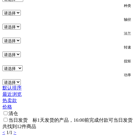
种类
轴径
法兰
转速
扭矩
功率
默认排序
最近浏览
热卖款
价格
清仓
当日发货 标
1天发货
的产品，16:00前完成付款可当日发货
共找到
12
件商品
<
1
/
1
>