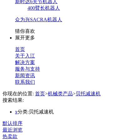
新时达6关节机器人
400臂长机器人
众为兴SACRA机器人
猜你喜欢
展开更多
首页
关于入江
解决方案
服务与支持
新闻资讯
联系我们
你现在的位置:
首页
>
机械类产品
>
贝托减速机
搜索结果:
x
分类:贝托减速机
默认排序
最近浏览
热卖款