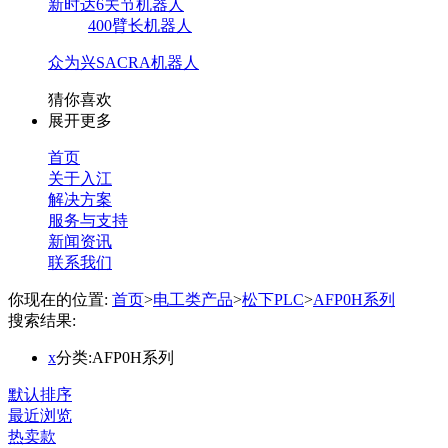
新时达6关节机器人
400臂长机器人
众为兴SACRA机器人
猜你喜欢
展开更多
首页
关于入江
解决方案
服务与支持
新闻资讯
联系我们
你现在的位置:
首页
>
电工类产品
>
松下PLC
>
AFP0H系列
搜索结果:
x
分类:AFP0H系列
默认排序
最近浏览
热卖款