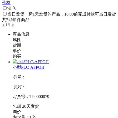
价格
清仓
当日发货 标
1天发货
的产品，16:00前完成付款可当日发货
共找到
1
件商品
<
1
/
1
>
商品信息
属性
货期
单价
购买
小型PLC-AFPOH
型号：
系列：
订货号：
TP0000079
包邮
20天发货
询价
内含量：1个